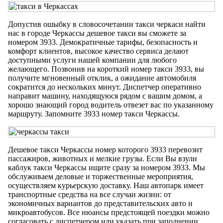
Допустив ошыбку в словосочетании такси черкаси найти
нас в городе Черкассы дешевое такси вы сможете за
номером 3933. Демократичные тарифы, безопасность и
комфорт клиентов, высокое качество сервиса делают
доступными услуги нашей компании для любого
желающего. Позвонив на короткий номер такси 3933, вы
получите мгновенный отклик, а ожидание автомобиля
сократится до нескольких минут. Диспетчер оперативно
направит машину, находящуюся рядом с вашим домом, а
хорошо знающий город водитель отвезет вас по указанному
маршруту. Запомните 3933 номер такси Черкассы.
Дешевое такси Черкассы номер которого 3933 перевозит
пассажиров, животных и мелкие грузы. Если Вы взули
каблук такси Черкассы ищите сразу за номером 3933. Мы
обслуживаем деловые и торжественные мероприятия,
осуществляем курьерскую доставку. Наш автопарк имеет
транспортные средства на все случаи жизни: от
экономичных вариантов до представительских авто и
микроавтобусов. Все нюансы предстоящей поездки можно
согласовать с диспетчером или указать при заполнении