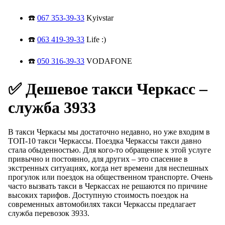
☎️
067 353-39-33
Kyivstar
☎️
063 419-39-33
Life :)
☎️
050 316-39-33
VODAFONE
✅ Дешевое такси Черкасс –
служба 3933
В такси Черкасы мы достаточно недавно, но уже входим в
ТОП-10 такси Черкассы. Поездка Черкассы такси давно
стала обыденностью. Для кого-то обращение к этой услуге
привычно и постоянно, для других – это спасение в
экстренных ситуациях, когда нет времени для неспешных
прогулок или поездок на общественном транспорте. Очень
часто вызвать такси в Черкассах не решаются по причине
высоких тарифов. Доступную стоимость поездок на
современных автомобилях такси Черкассы предлагает
служба перевозок 3933.